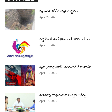
పురాత‌న కోనేరు పున‌రుద్ధ‌ర‌ణ
April 27, 2026
పెద్ద హీరోల‌కు ప్రేక్ష‌కులంటే గౌర‌వం లేదా?
April 18, 2026
పుష్ప రికార్డు ఔట్‌.. దురంధ‌ర్ 2 సునామీ
April 18, 2026
వడదెబ్బ బాధితులకు సత్వర చికిత్స
April 15, 2026