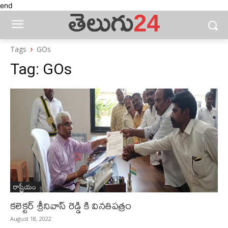
end
Tags
GOs
Tag:
GOs
రాష్ట్రీయం
కలెక్టర్ శ్రీనివాస్ రెడ్డి కి వినతిపత్రం
August 18, 2022