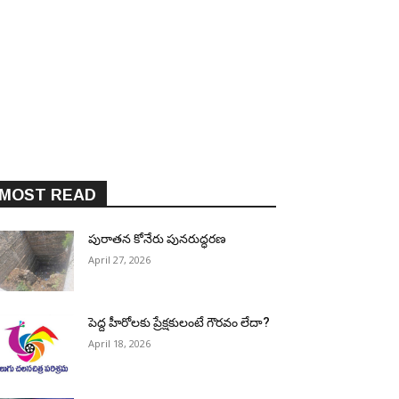
MOST READ
పురాత‌న కోనేరు పున‌రుద్ధ‌ర‌ణ
April 27, 2026
పెద్ద హీరోల‌కు ప్రేక్ష‌కులంటే గౌర‌వం లేదా?
April 18, 2026