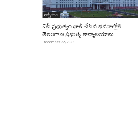
రాష్ట్రీయం
ఏపీ ప్రభుత్వం ఖాళీ చేసిన భవనాల్లోకి
తెలంగాణ ప్రభుత్వ కార్యాలయాలు
December 22, 2025