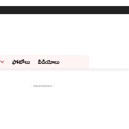
ఫోటోలు
వీడియోలు
- Advertisment -