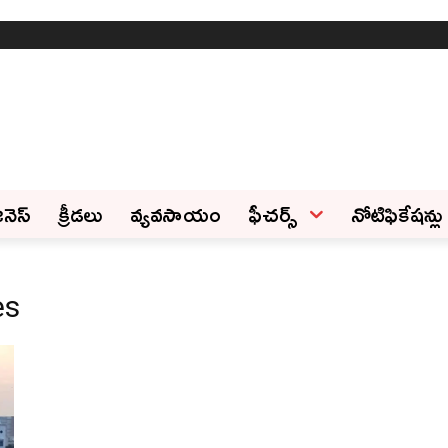
ినెస్‌
క్రీడలు
వ్యవసాయం
ఫీచ‌ర్స్ ‌
నోటిఫికేషన్లు
es