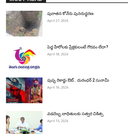
పురాత‌న కోనేరు పున‌రుద్ధ‌ర‌ణ
April 27, 2026
పెద్ద హీరోల‌కు ప్రేక్ష‌కులంటే గౌర‌వం లేదా?
April 18, 2026
పుష్ప రికార్డు ఔట్‌.. దురంధ‌ర్ 2 సునామీ
April 18, 2026
వడదెబ్బ బాధితులకు సత్వర చికిత్స
April 15, 2026