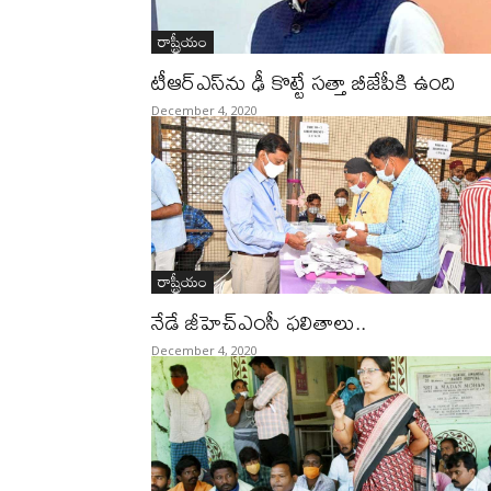
రాష్ట్రీయం
టీఆర్ఎస్‌ను ఢీ కొట్టే సత్తా బీజేపీకి ఉంది
December 4, 2020
రాష్ట్రీయం
నేడే జీహెచ్‌ఎంసీ ఫలితాలు‌..
December 4, 2020