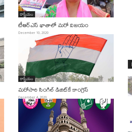
రాష్ట్రీయం
టీఆర్ఎస్ ఖాతాలో మరో విజయం
December 10, 2020
రాష్ట్రీయం
మరోసారి సింగిల్‌ డిజిట్‌కే కాంగ్రెస్‌
December 4, 2020