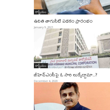
రాష్ట్రీయం
ఉచిత తాగునీటి పథకం ప్రారంభం
January 9, 2021
రాష్ట్రీయం
జీహెచ్‌ఎంసీపై ఓ సారి లుక్కేద్దామా..?
December 4, 2020