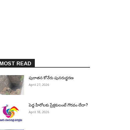
MOST READ
పురాత‌న కోనేరు పున‌రుద్ధ‌ర‌ణ
April 27, 2026
పెద్ద హీరోల‌కు ప్రేక్ష‌కులంటే గౌర‌వం లేదా?
April 18, 2026