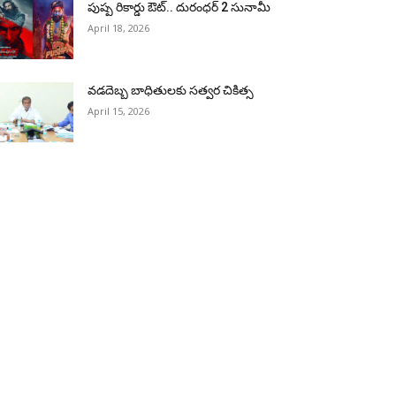
పుష్ప రికార్డు ఔట్‌.. దురంధ‌ర్ 2 సునామీ
April 18, 2026
వడదెబ్బ బాధితులకు సత్వర చికిత్స
April 15, 2026