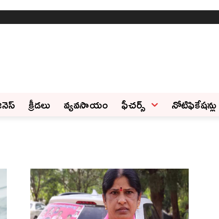
ినెస్‌
క్రీడలు
వ్యవసాయం
ఫీచ‌ర్స్ ‌
నోటిఫికేషన్లు