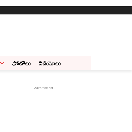
ఫోటోలు
వీడియోలు
- Advertisment -