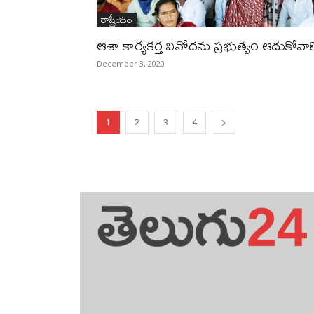
రాష్ట్రీయం
ఆశా కార్యకర్త వినోదను ప్రభుత్వం ఆదుకోవాల
December 3, 2020
1
2
3
4