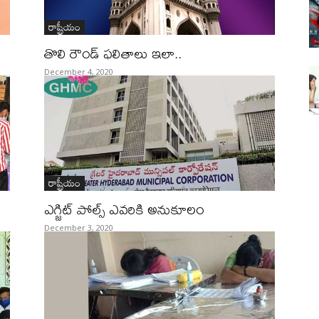
రాష్ట్రీయం
తొలి రౌండ్‌ ఫలితాలు ఇలా..
December 4, 2020
రాష్ట్రీయం
ఎగ్జిట్ పోల్స్ ఎవరికి అనుకూలం
December 3, 2020