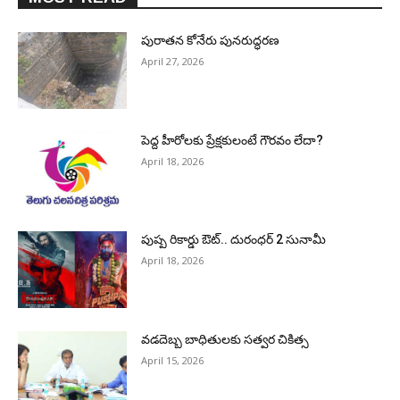
పురాత‌న కోనేరు పున‌రుద్ధ‌ర‌ణ
April 27, 2026
పెద్ద హీరోల‌కు ప్రేక్ష‌కులంటే గౌర‌వం లేదా?
April 18, 2026
పుష్ప రికార్డు ఔట్‌.. దురంధ‌ర్ 2 సునామీ
April 18, 2026
వడదెబ్బ బాధితులకు సత్వర చికిత్స
April 15, 2026