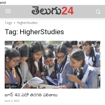
end
Tags
HigherStudies
Tag:
HigherStudies
రాష్ట్రీయం
జూన్‌ 4న పదో తరగతి ఫలితాలు
June 2, 2022