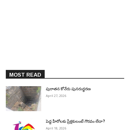
MOST READ
పురాత‌న కోనేరు పున‌రుద్ధ‌ర‌ణ
April 27, 2026
పెద్ద హీరోల‌కు ప్రేక్ష‌కులంటే గౌర‌వం లేదా?
April 18, 2026