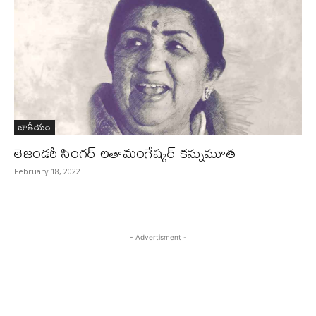
జాతీయం
లెజండరీ సింగర్‌ లతామంగేష్కర్‌ కన్నుమూత
February 18, 2022
- Advertisment -