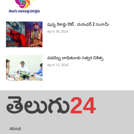
పుష్ప రికార్డు ఔట్‌.. దురంధ‌ర్ 2 సునామీ
April 18, 2026
వడదెబ్బ బాధితులకు సత్వర చికిత్స
April 15, 2026
About