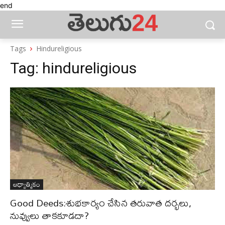
end
Tags
Hindureligious
Tag:
hindureligious
ఆధ్యాత్మికం
Good Deeds:శుభకార్యం చేసిన తరువాత దర్భలు,
నువ్వులు తాకకూడదా?