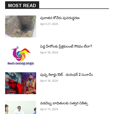
MOST READ
పురాత‌న కోనేరు పున‌రుద్ధ‌ర‌ణ
April 27, 2026
పెద్ద హీరోల‌కు ప్రేక్ష‌కులంటే గౌర‌వం లేదా?
April 18, 2026
పుష్ప రికార్డు ఔట్‌.. దురంధ‌ర్ 2 సునామీ
April 18, 2026
వడదెబ్బ బాధితులకు సత్వర చికిత్స
April 15, 2026