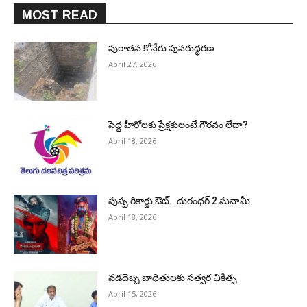
MOST READ
పురాత‌న కోనేరు పున‌రుద్ధ‌ర‌ణ
April 27, 2026
పెద్ద హీరోల‌కు ప్రేక్ష‌కులంటే గౌర‌వం లేదా?
April 18, 2026
పుష్ప రికార్డు ఔట్‌.. దురంధ‌ర్ 2 సునామీ
April 18, 2026
వడదెబ్బ బాధితులకు సత్వర చికిత్స
April 15, 2026