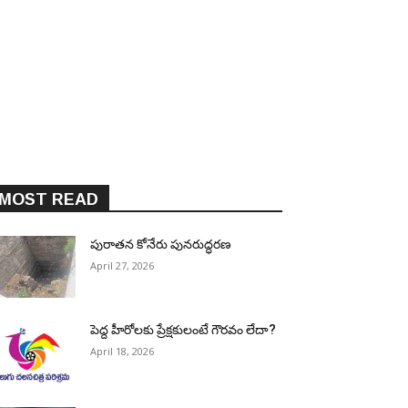
MOST READ
పురాత‌న కోనేరు పున‌రుద్ధ‌ర‌ణ
April 27, 2026
పెద్ద హీరోల‌కు ప్రేక్ష‌కులంటే గౌర‌వం లేదా?
April 18, 2026