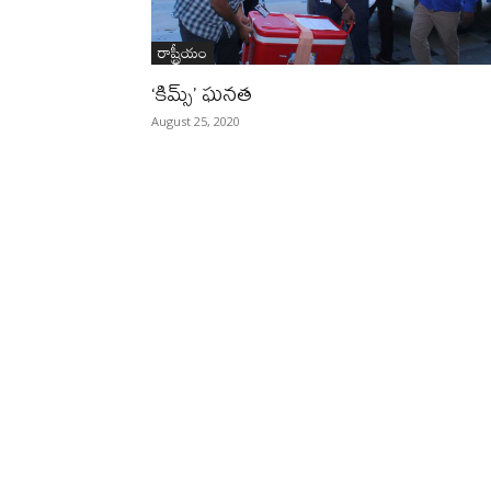
రాష్ట్రీయం
‘కిమ్స్’ ఘనత
August 25, 2020