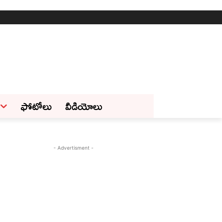
ఫోటోలు
వీడియోలు
- Advertisment -