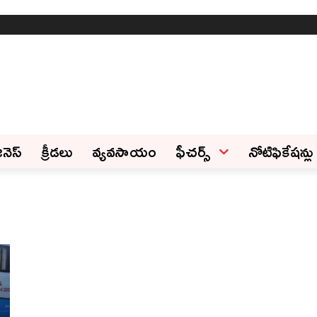
ినెస్‌
క్రీడలు
వ్యవసాయం
ఫీచ‌ర్స్ ‌
నోటిఫికేషన్లు