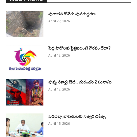
పురాత‌న కోనేరు పున‌రుద్ధ‌ర‌ణ
April 27, 2026
పెద్ద హీరోల‌కు ప్రేక్ష‌కులంటే గౌర‌వం లేదా?
April 18, 2026
పుష్ప రికార్డు ఔట్‌.. దురంధ‌ర్ 2 సునామీ
April 18, 2026
వడదెబ్బ బాధితులకు సత్వర చికిత్స
April 15, 2026