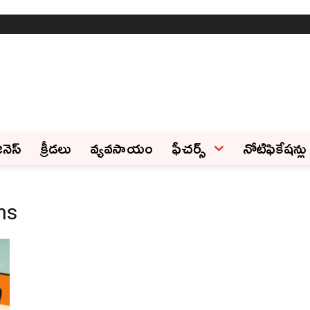
ినెస్‌
క్రీడలు
వ్యవసాయం
ఫీచ‌ర్స్ ‌
నోటిఫికేషన్లు
ns