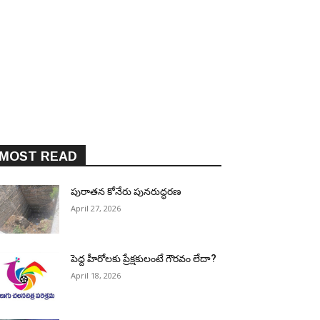
MOST READ
పురాత‌న కోనేరు పున‌రుద్ధ‌ర‌ణ
April 27, 2026
పెద్ద హీరోల‌కు ప్రేక్ష‌కులంటే గౌర‌వం లేదా?
April 18, 2026