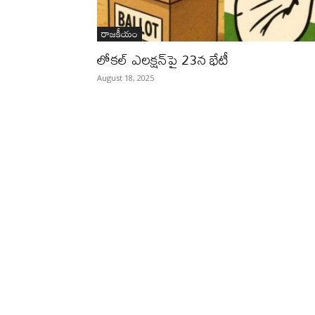
రాజకీయం
లోకల్​ ఎలక్షన్​పై 23న భేటీ
August 18, 2025