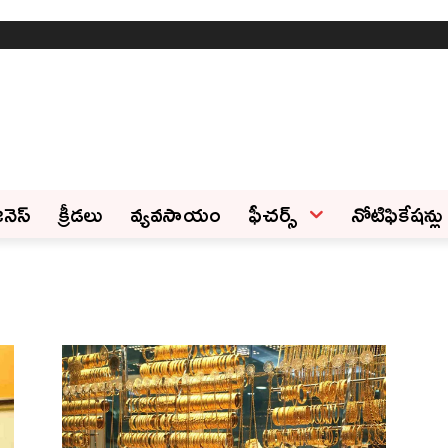
ినెస్‌
క్రీడలు
వ్యవసాయం
ఫీచ‌ర్స్ ‌
నోటిఫికేషన్లు