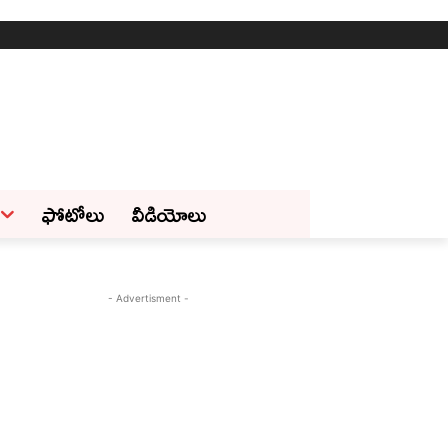
ఫోటోలు
వీడియోలు
- Advertisment -