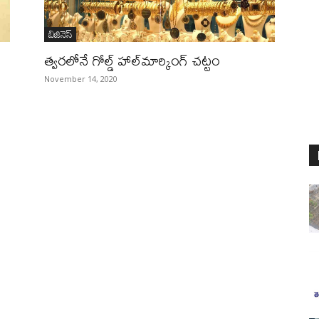
బిజినెస్‌
త్వరలోనే గోల్డ్‌ హాల్‌మార్కింగ్ చట్టం
November 14, 2020