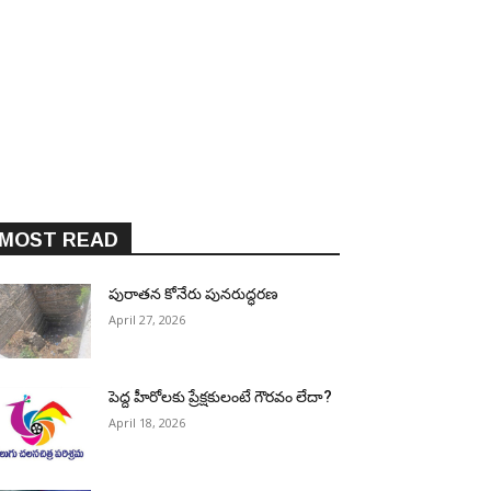
MOST READ
పురాత‌న కోనేరు పున‌రుద్ధ‌ర‌ణ
April 27, 2026
పెద్ద హీరోల‌కు ప్రేక్ష‌కులంటే గౌర‌వం లేదా?
April 18, 2026