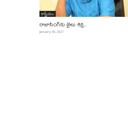
రాష్ట్రీయం
రాజాసింగ్‌కు జైలు శిక్ష..
January 30, 2021