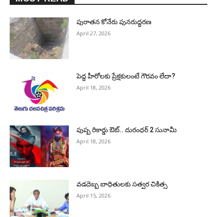
పురాత‌న కోనేరు పున‌రుద్ధ‌ర‌ణ
April 27, 2026
పెద్ద హీరోల‌కు ప్రేక్ష‌కులంటే గౌర‌వం లేదా?
April 18, 2026
పుష్ప రికార్డు ఔట్‌.. దురంధ‌ర్ 2 సునామీ
April 18, 2026
వడదెబ్బ బాధితులకు సత్వర చికిత్స
April 15, 2026