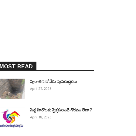
MOST READ
పురాత‌న కోనేరు పున‌రుద్ధ‌ర‌ణ
April 27, 2026
పెద్ద హీరోల‌కు ప్రేక్ష‌కులంటే గౌర‌వం లేదా?
April 18, 2026