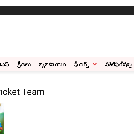
ినెస్‌
క్రీడలు
వ్యవసాయం
ఫీచ‌ర్స్ ‌
నోటిఫికేషన్లు
ricket Team