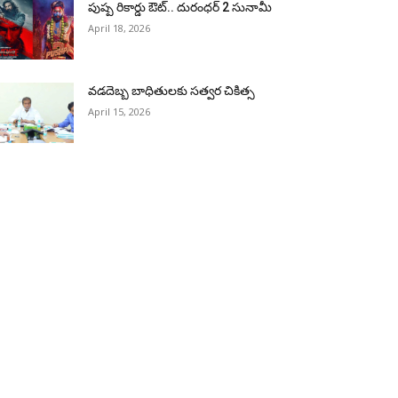
పుష్ప రికార్డు ఔట్‌.. దురంధ‌ర్ 2 సునామీ
April 18, 2026
వడదెబ్బ బాధితులకు సత్వర చికిత్స
April 15, 2026