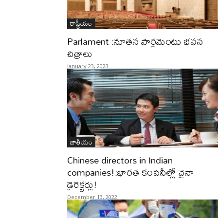
రాష్ట్రీయం
Parlament :నూతన పార్లమెంటు భవన
చిత్రాలు
January 23, 2023
జాతీయం
Chinese directors in Indian
companies!:భారత కంపెనీల్లో చైనా
డైరెక్టర్లు!
December 13, 2022