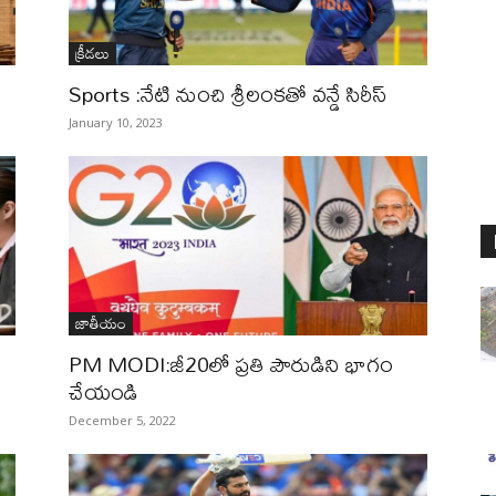
క్రీడలు
Sports :నేటి నుంచి శ్రీలంకతో వన్డే సిరీస్
January 10, 2023
జాతీయం
PM MODI:జీ20లో ప్రతి పౌరుడిని భాగం
చేయండి
December 5, 2022