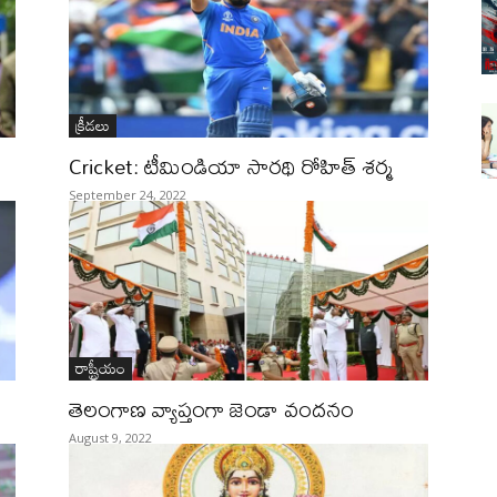
క్రీడలు
Cricket: టీమిండియా సారథి రోహిత్ శర్మ
September 24, 2022
రాష్ట్రీయం
తెలంగాణ వ్యాప్తంగా జెండా వందనం
August 9, 2022