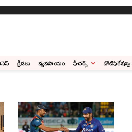
ినెస్‌
క్రీడలు
వ్యవసాయం
ఫీచ‌ర్స్ ‌
నోటిఫికేషన్లు