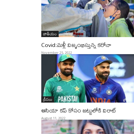
జాతీయం
Covid:మళ్లీ విజృంభిస్తున్న కరోనా
November 25, 2022
క్రీడలు
ఆసియా కప్ కోసం జట్టులోకి విరాట్
August 11, 2022