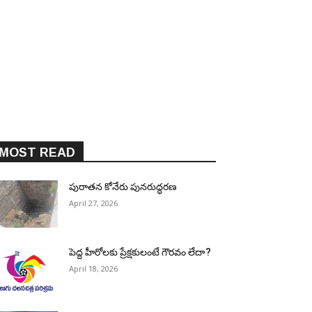
MOST READ
పురాత‌న కోనేరు పున‌రుద్ధ‌ర‌ణ
April 27, 2026
పెద్ద హీరోల‌కు ప్రేక్ష‌కులంటే గౌర‌వం లేదా?
April 18, 2026