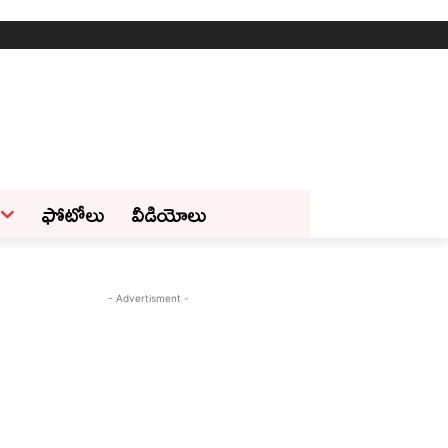
ఫోటోలు
వీడియోలు
- Advertisment -