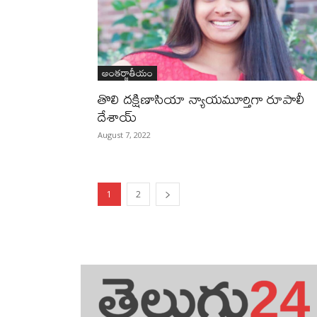
అంతర్జాతీయం
తొలి దక్షిణాసియా న్యాయమూర్తిగా రూపాలీ
దేశాయ్‌
August 7, 2022
1
2