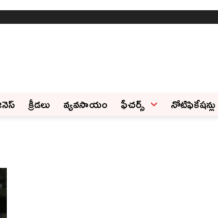
ినెస్‌
క్రీడలు
వ్యవసాయం
ఫీచ‌ర్స్ ‌
నోటిఫికేషన్లు