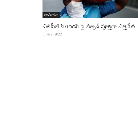
జాతీయం
ఎల్‌పీజీ సిలిండ‌ర్‌పై స‌బ్సిడీ పూర్తిగా ఎత్తివేత
June 2, 2022