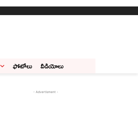
ఫోటోలు
వీడియోలు
- Advertisment -