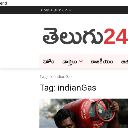
end
Friday, August 7, 2026
హోం
వార్తలు
రాజకీయం
బిజ
Tags
IndianGas
Tag:
indianGas