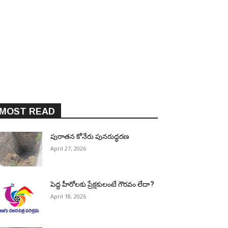
MOST READ
పురాత‌న కోనేరు పున‌రుద్ధ‌ర‌ణ
April 27, 2026
పెద్ద హీరోల‌కు ప్రేక్ష‌కులంటే గౌర‌వం లేదా?
April 18, 2026