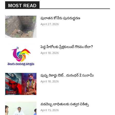
MOST READ
పురాత‌న కోనేరు పున‌రుద్ధ‌ర‌ణ
April 27, 2026
పెద్ద హీరోల‌కు ప్రేక్ష‌కులంటే గౌర‌వం లేదా?
April 18, 2026
పుష్ప రికార్డు ఔట్‌.. దురంధ‌ర్ 2 సునామీ
April 18, 2026
వడదెబ్బ బాధితులకు సత్వర చికిత్స
April 15, 2026