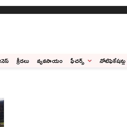
ినెస్‌
క్రీడలు
వ్యవసాయం
ఫీచ‌ర్స్ ‌
నోటిఫికేషన్లు