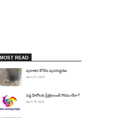
MOST READ
పురాత‌న కోనేరు పున‌రుద్ధ‌ర‌ణ
April 27, 2026
పెద్ద హీరోల‌కు ప్రేక్ష‌కులంటే గౌర‌వం లేదా?
April 18, 2026