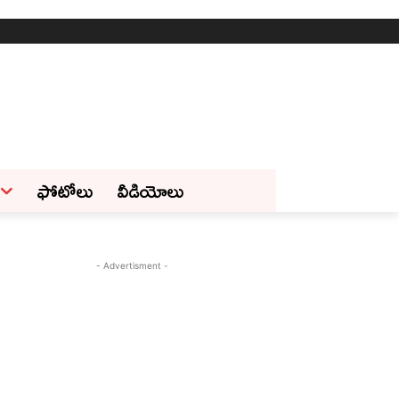
ఫోటోలు
వీడియోలు
- Advertisment -