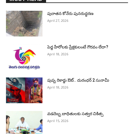
పురాత‌న కోనేరు పున‌రుద్ధ‌ర‌ణ
April 27, 2026
పెద్ద హీరోల‌కు ప్రేక్ష‌కులంటే గౌర‌వం లేదా?
April 18, 2026
పుష్ప రికార్డు ఔట్‌.. దురంధ‌ర్ 2 సునామీ
April 18, 2026
వడదెబ్బ బాధితులకు సత్వర చికిత్స
April 15, 2026