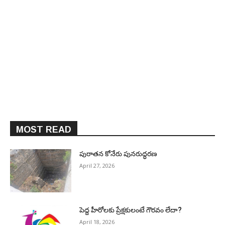
MOST READ
పురాత‌న కోనేరు పున‌రుద్ధ‌ర‌ణ
April 27, 2026
పెద్ద హీరోల‌కు ప్రేక్ష‌కులంటే గౌర‌వం లేదా?
April 18, 2026