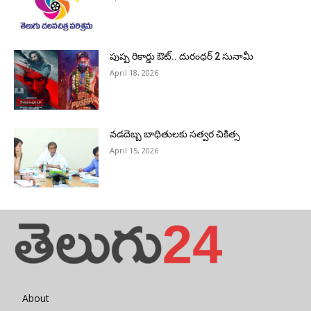
పుష్ప రికార్డు ఔట్‌.. దురంధ‌ర్ 2 సునామీ
April 18, 2026
వడదెబ్బ బాధితులకు సత్వర చికిత్స
April 15, 2026
About