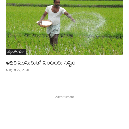
వ్యవసాయం
అధిక ముసురుతో పంటలకు నష్టం
August 22, 2020
- Advertisment -