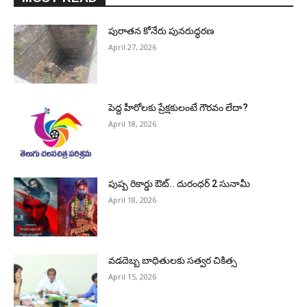
పురాత‌న కోనేరు పున‌రుద్ధ‌ర‌ణ
April 27, 2026
పెద్ద హీరోల‌కు ప్రేక్ష‌కులంటే గౌర‌వం లేదా?
April 18, 2026
పుష్ప రికార్డు ఔట్‌.. దురంధ‌ర్ 2 సునామీ
April 18, 2026
వడదెబ్బ బాధితులకు సత్వర చికిత్స
April 15, 2026