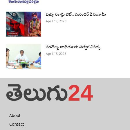
పుష్ప రికార్డు ఔట్‌.. దురంధ‌ర్ 2 సునామీ
April 18, 2026
వడదెబ్బ బాధితులకు సత్వర చికిత్స
April 15, 2026
About
Contact