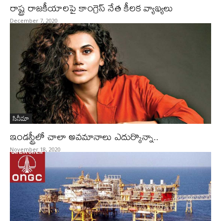
రాష్ట్ర రాజకీయాలపై కాంగ్రెస్ నేత కీలక వ్యాఖ్యలు
December 7, 2020
సినీమా
ఇండస్ట్రీలో చాలా అవమానాలు ఎదుర్కొన్నా..
November 18, 2020