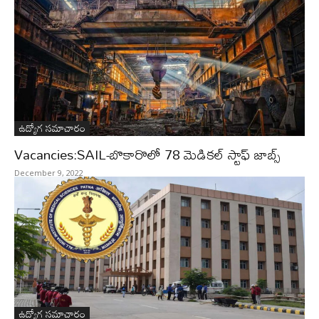
ఉద్యోగ సమాచారం
Vacancies:SAIL-బొకారొలో 78 మెడికల్ స్టాఫ్ జాబ్స్
December 9, 2022
ఉద్యోగ సమాచారం