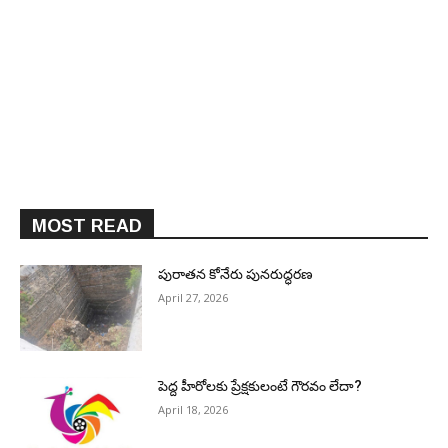
MOST READ
పురాత‌న కోనేరు పున‌రుద్ధ‌ర‌ణ
April 27, 2026
పెద్ద హీరోల‌కు ప్రేక్ష‌కులంటే గౌర‌వం లేదా?
April 18, 2026