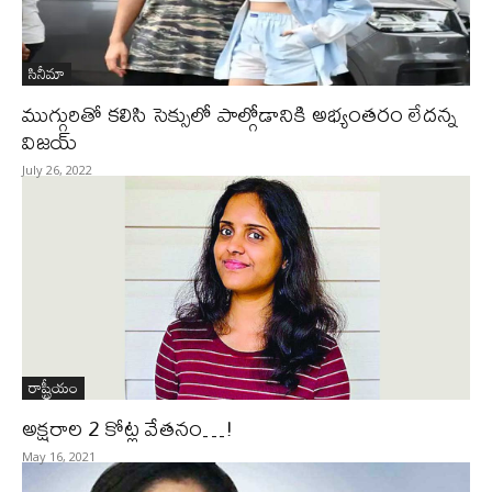
సినీమా
ముగ్గురితో కలిసి సెక్సులో పాల్గోడానికి అభ్యంతరం లేదన్న
విజయ్
July 26, 2022
రాష్ట్రీయం
అక్షరాల 2 కోట్ల వేతనం…!
May 16, 2021