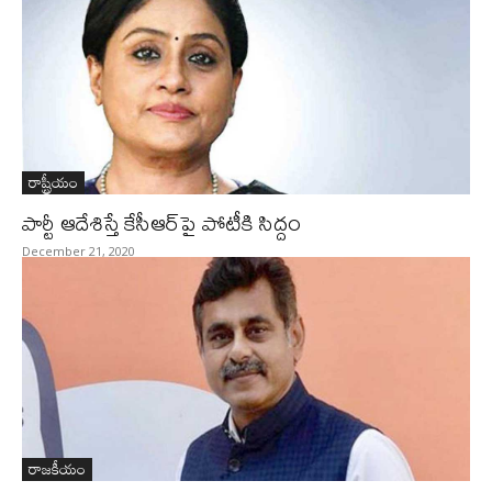
రాష్ట్రీయం
పార్టీ ఆదేశిస్తే కేసీఆర్‌పై పోటీకి సిద్దం
December 21, 2020
రాజకీయం