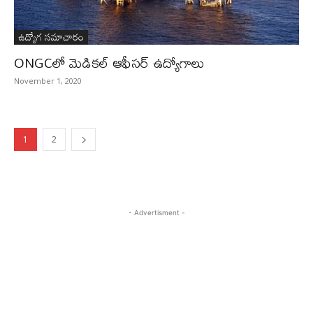
ఉద్యోగ సమాచారం
ONGCలో మెడికల్ ఆఫీసర్ ఉద్యోగాలు
November 1, 2020
1
2
- Advertisment -