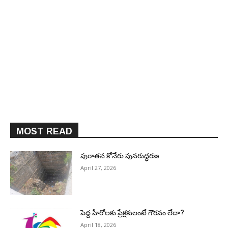
MOST READ
పురాత‌న కోనేరు పున‌రుద్ధ‌ర‌ణ
April 27, 2026
పెద్ద హీరోల‌కు ప్రేక్ష‌కులంటే గౌర‌వం లేదా?
April 18, 2026