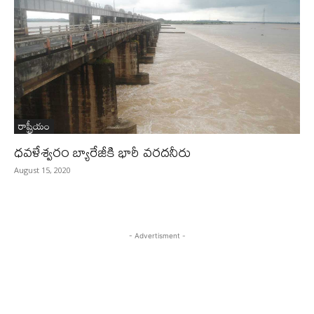
రాష్ట్రీయం
ధవళేశ్వరం బ్యారేజీకి భారీ వరదనీరు
August 15, 2020
- Advertisment -