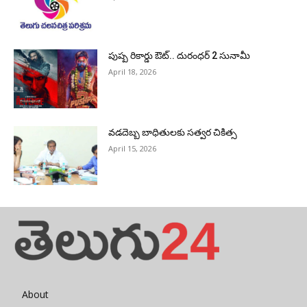
పుష్ప రికార్డు ఔట్‌.. దురంధ‌ర్ 2 సునామీ
April 18, 2026
వడదెబ్బ బాధితులకు సత్వర చికిత్స
April 15, 2026
About