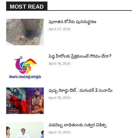
MOST READ
పురాత‌న కోనేరు పున‌రుద్ధ‌ర‌ణ
April 27, 2026
పెద్ద హీరోల‌కు ప్రేక్ష‌కులంటే గౌర‌వం లేదా?
April 18, 2026
పుష్ప రికార్డు ఔట్‌.. దురంధ‌ర్ 2 సునామీ
April 18, 2026
వడదెబ్బ బాధితులకు సత్వర చికిత్స
April 15, 2026