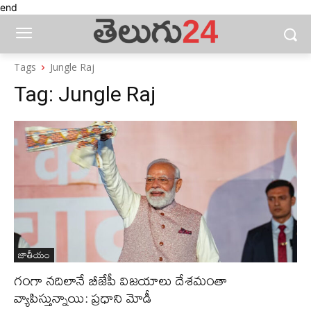
end
Tags
Jungle Raj
Tag:
Jungle Raj
జాతీయం
గంగా నదిలానే బీజేపీ విజయాలు దేశమంతా
వ్యాపిస్తున్నాయి: ప్రధాని మోడీ