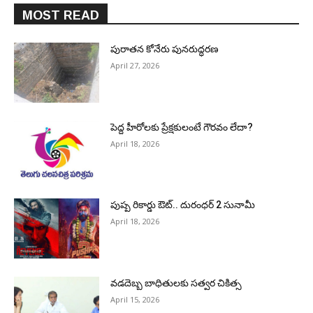
MOST READ
పురాత‌న కోనేరు పున‌రుద్ధ‌ర‌ణ
April 27, 2026
పెద్ద హీరోల‌కు ప్రేక్ష‌కులంటే గౌర‌వం లేదా?
April 18, 2026
పుష్ప రికార్డు ఔట్‌.. దురంధ‌ర్ 2 సునామీ
April 18, 2026
వడదెబ్బ బాధితులకు సత్వర చికిత్స
April 15, 2026