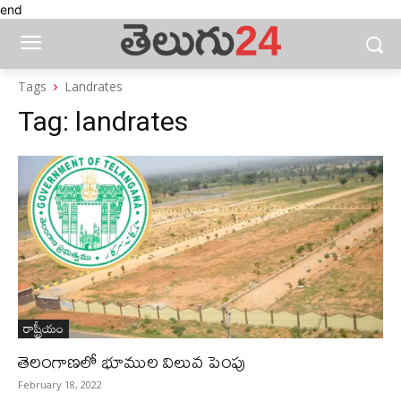
end
Tags
Landrates
Tag:
landrates
రాష్ట్రీయం
తెలంగాణలో భూముల విలువ పెంపు
February 18, 2022