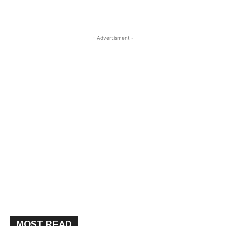
- Advertisment -
MOST READ