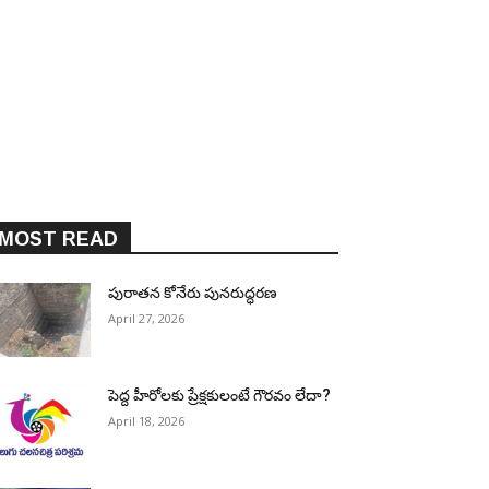
MOST READ
పురాత‌న కోనేరు పున‌రుద్ధ‌ర‌ణ
April 27, 2026
పెద్ద హీరోల‌కు ప్రేక్ష‌కులంటే గౌర‌వం లేదా?
April 18, 2026