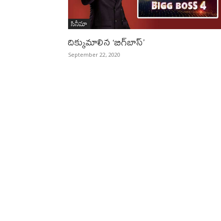
సినీమా
దిక్కుమాలిన ‘బిగ్‌బాస్‌’
September 22, 2020