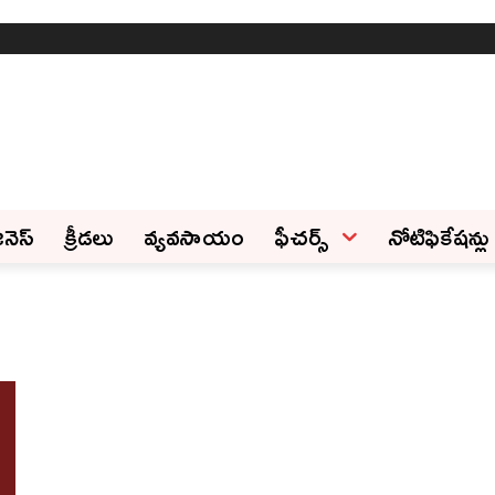
ినెస్‌
క్రీడలు
వ్యవసాయం
ఫీచ‌ర్స్ ‌
నోటిఫికేషన్లు