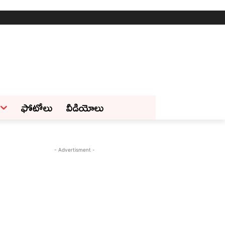
ఫోటోలు
వీడియోలు
- Advertisment -