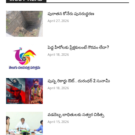
పురాత‌న కోనేరు పున‌రుద్ధ‌ర‌ణ
April 27, 2026
పెద్ద హీరోల‌కు ప్రేక్ష‌కులంటే గౌర‌వం లేదా?
April 18, 2026
పుష్ప రికార్డు ఔట్‌.. దురంధ‌ర్ 2 సునామీ
April 18, 2026
వడదెబ్బ బాధితులకు సత్వర చికిత్స
April 15, 2026