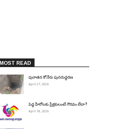
MOST READ
పురాత‌న కోనేరు పున‌రుద్ధ‌ర‌ణ
April 27, 2026
పెద్ద హీరోల‌కు ప్రేక్ష‌కులంటే గౌర‌వం లేదా?
April 18, 2026