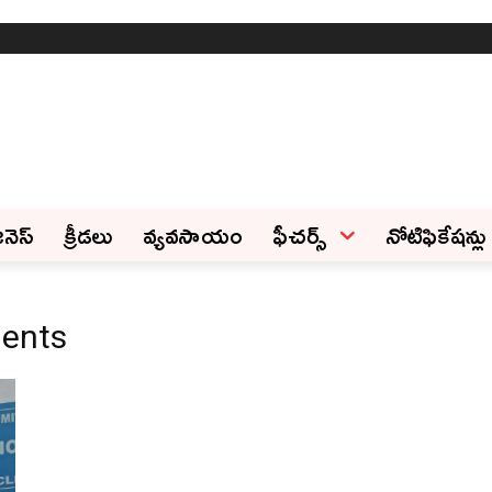
ినెస్‌
క్రీడలు
వ్యవసాయం
ఫీచ‌ర్స్ ‌
నోటిఫికేషన్లు
ents