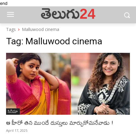
end
Tags
Malluwood cinema
Tag:
Malluwood cinema
సినీమా
ఆ హీరో త‌న ముందే దుస్తులు మార్చుకోమ‌నేవాడు !
April 17, 2025