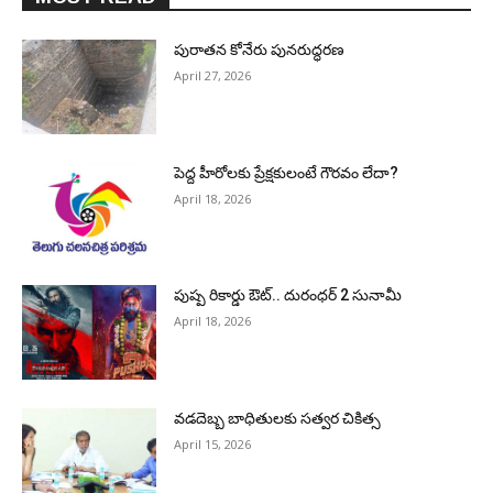
పురాత‌న కోనేరు పున‌రుద్ధ‌ర‌ణ
April 27, 2026
పెద్ద హీరోల‌కు ప్రేక్ష‌కులంటే గౌర‌వం లేదా?
April 18, 2026
పుష్ప రికార్డు ఔట్‌.. దురంధ‌ర్ 2 సునామీ
April 18, 2026
వడదెబ్బ బాధితులకు సత్వర చికిత్స
April 15, 2026