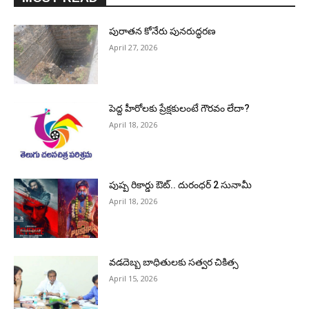
పురాత‌న కోనేరు పున‌రుద్ధ‌ర‌ణ
April 27, 2026
పెద్ద హీరోల‌కు ప్రేక్ష‌కులంటే గౌర‌వం లేదా?
April 18, 2026
పుష్ప రికార్డు ఔట్‌.. దురంధ‌ర్ 2 సునామీ
April 18, 2026
వడదెబ్బ బాధితులకు సత్వర చికిత్స
April 15, 2026