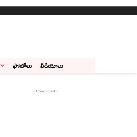
ఫోటోలు
వీడియోలు
- Advertisment -