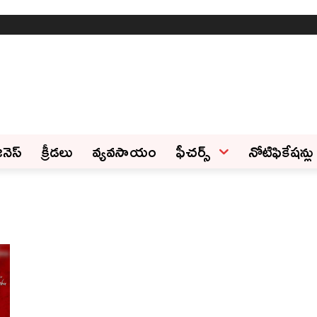
ినెస్‌
క్రీడలు
వ్యవసాయం
ఫీచ‌ర్స్ ‌
నోటిఫికేషన్లు