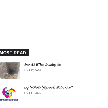
MOST READ
పురాత‌న కోనేరు పున‌రుద్ధ‌ర‌ణ
April 27, 2026
పెద్ద హీరోల‌కు ప్రేక్ష‌కులంటే గౌర‌వం లేదా?
April 18, 2026