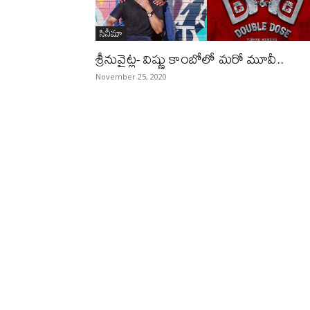
సినీమా
శ్రీనువైట్ల- విష్ణు కాంబోలో మరో మూవీ..
November 25, 2020