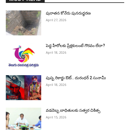
పురాత‌న కోనేరు పున‌రుద్ధ‌ర‌ణ
April 27, 2026
పెద్ద హీరోల‌కు ప్రేక్ష‌కులంటే గౌర‌వం లేదా?
April 18, 2026
పుష్ప రికార్డు ఔట్‌.. దురంధ‌ర్ 2 సునామీ
April 18, 2026
వడదెబ్బ బాధితులకు సత్వర చికిత్స
April 15, 2026