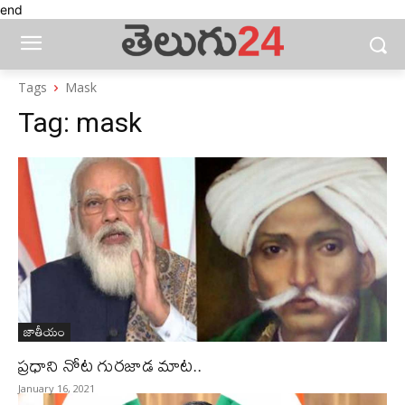
end
Tags
Mask
Tag:
mask
జాతీయం
ప్రధాని నోట గురజాడ మాట..
January 16, 2021