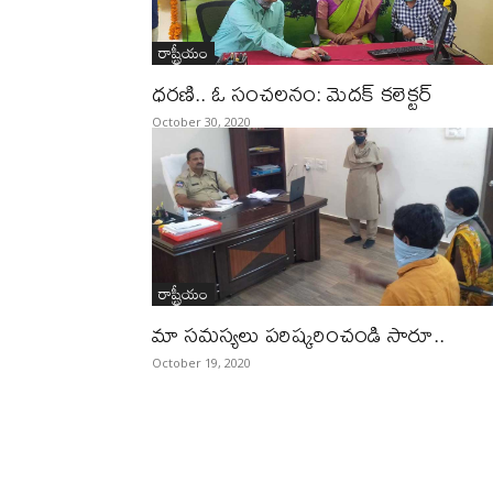
రాష్ట్రీయం
ధరణి.. ఓ సంచలనం: మెదక్ కలెక్టర్
October 30, 2020
రాష్ట్రీయం
మా సమస్యలు పరిష్కరించండి సారూ..
October 19, 2020