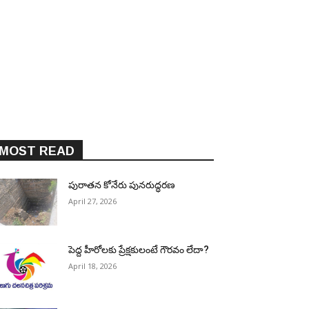
MOST READ
పురాత‌న కోనేరు పున‌రుద్ధ‌ర‌ణ
April 27, 2026
పెద్ద హీరోల‌కు ప్రేక్ష‌కులంటే గౌర‌వం లేదా?
April 18, 2026