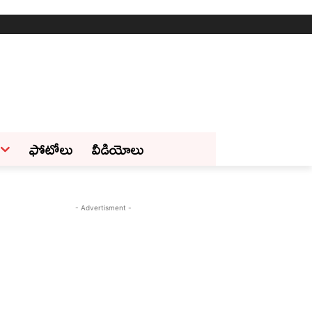
ఫోటోలు
వీడియోలు
- Advertisment -