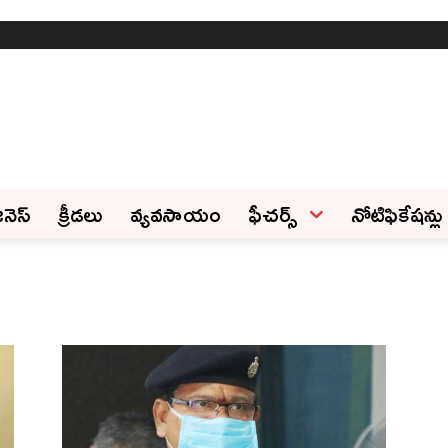
ినెస్‌
క్రీడలు
వ్యవసాయం
ఫీచ‌ర్స్ ‌
నోటిఫికేషన్లు