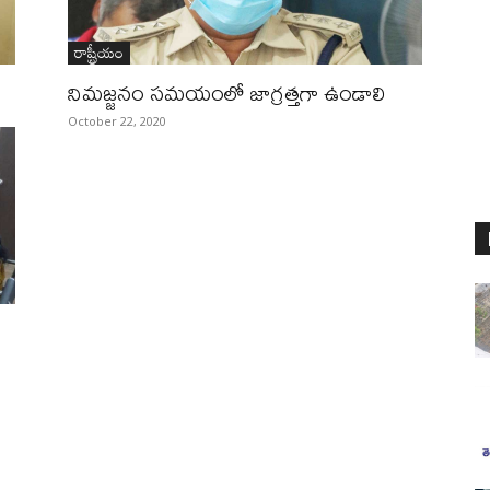
రాష్ట్రీయం
నిమజ్జనం సమయంలో జాగ్రత్తగా ఉండాలి
October 22, 2020