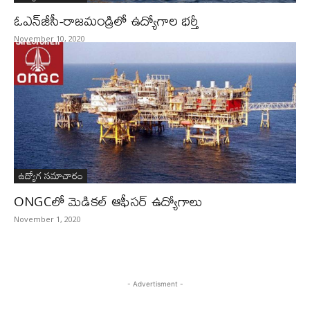
ఓఎన్‌జీసీ-రాజమండ్రిలో ఉద్యోగాల భర్తీ
November 10, 2020
ఉద్యోగ సమాచారం
ONGCలో మెడికల్ ఆఫీసర్ ఉద్యోగాలు
November 1, 2020
- Advertisment -