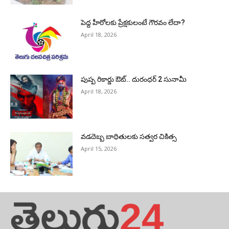
పెద్ద హీరోల‌కు ప్రేక్ష‌కులంటే గౌర‌వం లేదా?
April 18, 2026
పుష్ప రికార్డు ఔట్‌.. దురంధ‌ర్ 2 సునామీ
April 18, 2026
వడదెబ్బ బాధితులకు సత్వర చికిత్స
April 15, 2026