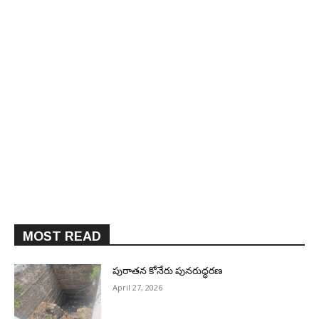
MOST READ
పురాత‌న కోనేరు పున‌రుద్ధ‌ర‌ణ
April 27, 2026