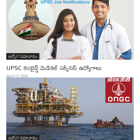
ఉద్యోగ సమాచారం
UPSC కంబైన్డ్‌ మెడికల్‌ సర్వీసెస్‌ ఉద్యోగాలు
April 17, 2022
ఉద్యోగ సమాచారం