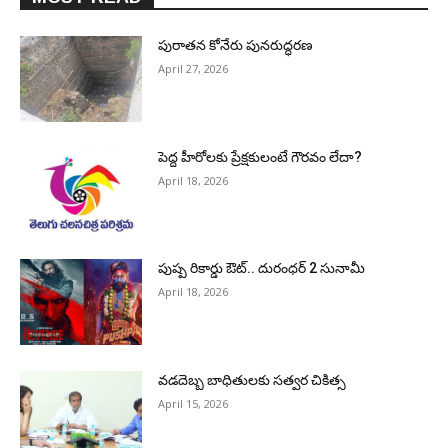
పురాత‌న కోనేరు పున‌రుద్ధ‌ర‌ణ
April 27, 2026
పెద్ద హీరోల‌కు ప్రేక్ష‌కులంటే గౌర‌వం లేదా?
April 18, 2026
పుష్ప రికార్డు ఔట్‌.. దురంధ‌ర్ 2 సునామీ
April 18, 2026
వడదెబ్బ బాధితులకు సత్వర చికిత్స
April 15, 2026