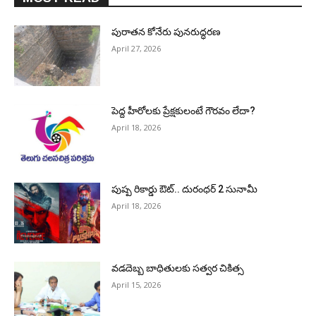
పురాత‌న కోనేరు పున‌రుద్ధ‌ర‌ణ
April 27, 2026
పెద్ద హీరోల‌కు ప్రేక్ష‌కులంటే గౌర‌వం లేదా?
April 18, 2026
పుష్ప రికార్డు ఔట్‌.. దురంధ‌ర్ 2 సునామీ
April 18, 2026
వడదెబ్బ బాధితులకు సత్వర చికిత్స
April 15, 2026