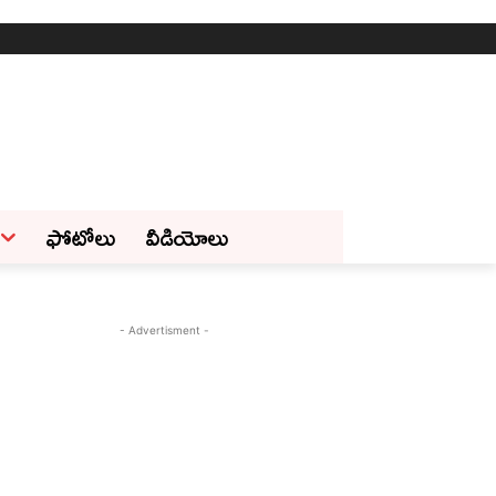
ఫోటోలు
వీడియోలు
- Advertisment -