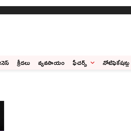
ినెస్‌
క్రీడలు
వ్యవసాయం
ఫీచ‌ర్స్ ‌
నోటిఫికేషన్లు