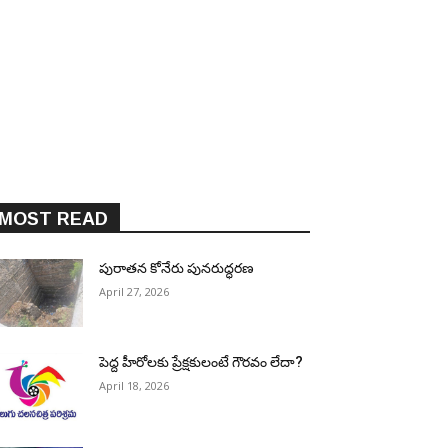
MOST READ
పురాత‌న కోనేరు పున‌రుద్ధ‌ర‌ణ
April 27, 2026
పెద్ద హీరోల‌కు ప్రేక్ష‌కులంటే గౌర‌వం లేదా?
April 18, 2026