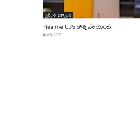
సైన్స్‌ & టెక్నాలజీ
Realme C35 కొత్త వేరియంట్‌
July 8, 2022