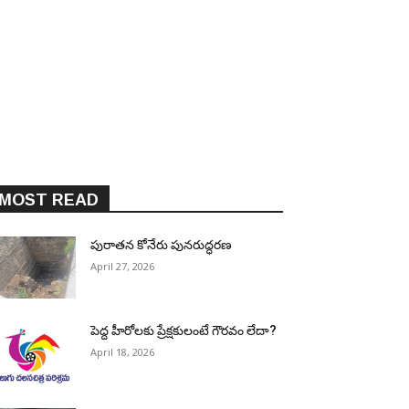
MOST READ
పురాత‌న కోనేరు పున‌రుద్ధ‌ర‌ణ
April 27, 2026
పెద్ద హీరోల‌కు ప్రేక్ష‌కులంటే గౌర‌వం లేదా?
April 18, 2026