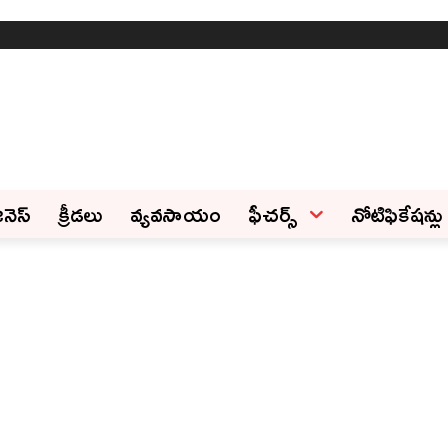
ినెస్‌
క్రీడలు
వ్యవసాయం
ఫీచ‌ర్స్ ‌
నోటిఫికేషన్లు