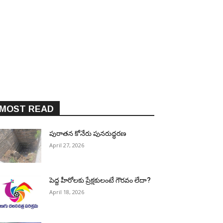
MOST READ
పురాత‌న కోనేరు పున‌రుద్ధ‌ర‌ణ
April 27, 2026
పెద్ద హీరోల‌కు ప్రేక్ష‌కులంటే గౌర‌వం లేదా?
April 18, 2026