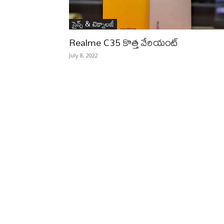
సైన్స్‌ & టెక్నాలజీ
Realme C35 కొత్త వేరియంట్‌
July 8, 2022