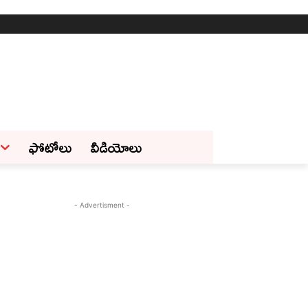
ఫోటోలు
వీడియోలు
- Advertisment -