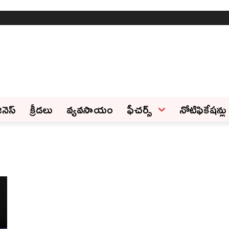
ినెస్‌
క్రీడలు
వ్యవసాయం
ఫీచ‌ర్స్ ‌
నోటిఫికేషన్లు