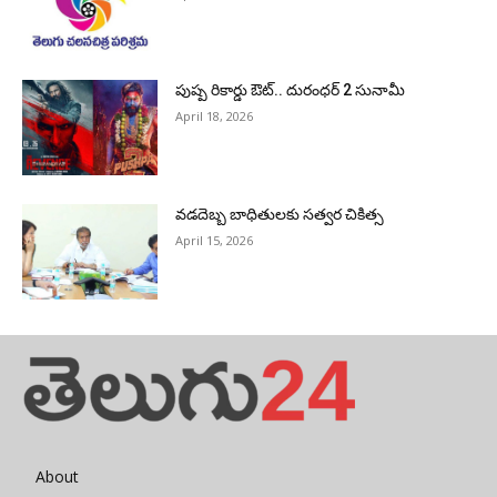
పుష్ప రికార్డు ఔట్‌.. దురంధ‌ర్ 2 సునామీ
April 18, 2026
వడదెబ్బ బాధితులకు సత్వర చికిత్స
April 15, 2026
About