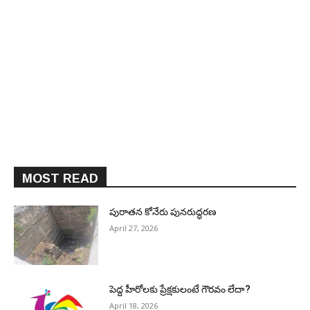
MOST READ
పురాత‌న కోనేరు పున‌రుద్ధ‌ర‌ణ
April 27, 2026
పెద్ద హీరోల‌కు ప్రేక్ష‌కులంటే గౌర‌వం లేదా?
April 18, 2026