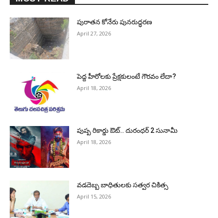
పురాత‌న కోనేరు పున‌రుద్ధ‌ర‌ణ
April 27, 2026
పెద్ద హీరోల‌కు ప్రేక్ష‌కులంటే గౌర‌వం లేదా?
April 18, 2026
పుష్ప రికార్డు ఔట్‌.. దురంధ‌ర్ 2 సునామీ
April 18, 2026
వడదెబ్బ బాధితులకు సత్వర చికిత్స
April 15, 2026