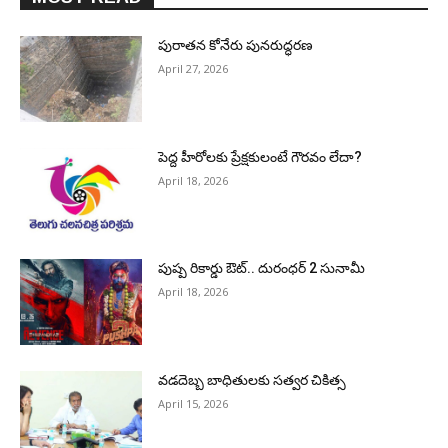
పురాత‌న కోనేరు పున‌రుద్ధ‌ర‌ణ
April 27, 2026
పెద్ద హీరోల‌కు ప్రేక్ష‌కులంటే గౌర‌వం లేదా?
April 18, 2026
పుష్ప రికార్డు ఔట్‌.. దురంధ‌ర్ 2 సునామీ
April 18, 2026
వడదెబ్బ బాధితులకు సత్వర చికిత్స
April 15, 2026