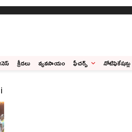
ినెస్‌
క్రీడలు
వ్యవసాయం
ఫీచ‌ర్స్ ‌
నోటిఫికేషన్లు
i