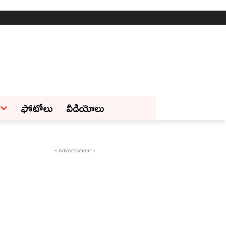
ఫోటోలు
వీడియోలు
- Advertisment -