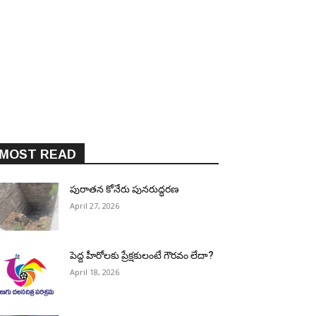
MOST READ
పురాత‌న కోనేరు పున‌రుద్ధ‌ర‌ణ
April 27, 2026
పెద్ద హీరోల‌కు ప్రేక్ష‌కులంటే గౌర‌వం లేదా?
April 18, 2026