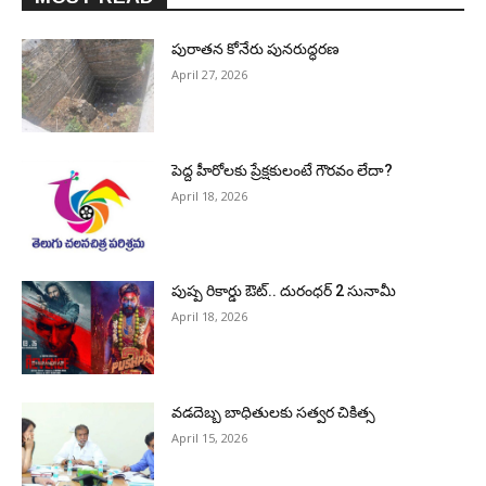
పురాత‌న కోనేరు పున‌రుద్ధ‌ర‌ణ
April 27, 2026
పెద్ద హీరోల‌కు ప్రేక్ష‌కులంటే గౌర‌వం లేదా?
April 18, 2026
పుష్ప రికార్డు ఔట్‌.. దురంధ‌ర్ 2 సునామీ
April 18, 2026
వడదెబ్బ బాధితులకు సత్వర చికిత్స
April 15, 2026