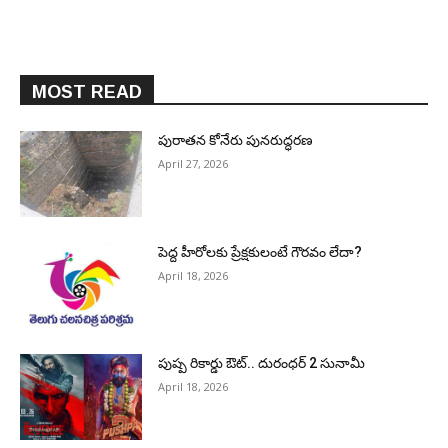
MOST READ
పురాత‌న కోనేరు పున‌రుద్ధ‌ర‌ణ
April 27, 2026
పెద్ద హీరోల‌కు ప్రేక్ష‌కులంటే గౌర‌వం లేదా?
April 18, 2026
పుష్ప రికార్డు ఔట్‌.. దురంధ‌ర్ 2 సునామీ
April 18, 2026