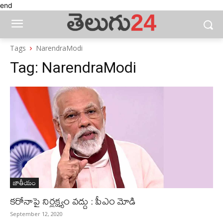
end
Tags
NarendraModi
Tag:
NarendraModi
జాతీయం
కరోనాపై నిర్లక్ష్యం వద్దు : పీఎం మోడి
September 12, 2020