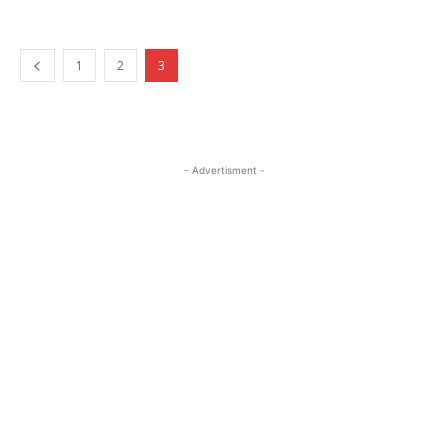
1
2
3
- Advertisment -