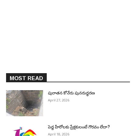
MOST READ
పురాత‌న కోనేరు పున‌రుద్ధ‌ర‌ణ
April 27, 2026
పెద్ద హీరోల‌కు ప్రేక్ష‌కులంటే గౌర‌వం లేదా?
April 18, 2026