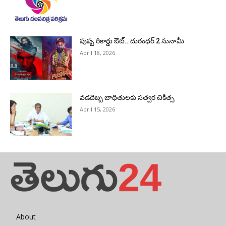
పుష్ప రికార్డు ఔట్‌.. దురంధ‌ర్ 2 సునామీ
April 18, 2026
వడదెబ్బ బాధితులకు సత్వర చికిత్స
April 15, 2026
About