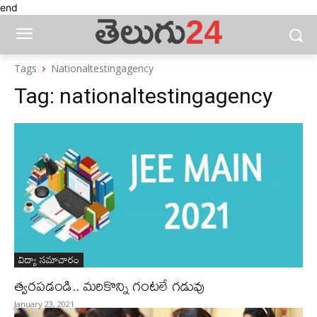
end
Tags
Nationaltestingagency
Tag:
nationaltestingagency
విద్యా సమాచారం
త్వరపడండి.. మరికొన్ని గంటలే గడువు
January 23, 2021