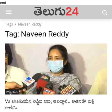
end
Tags
Naveen Reddy
Tag:
Naveen Reddy
రాష్ట్రీయం
Vaishali:న‌వీన్ రెడ్డివి అన్ని అబ‌ద్దాలే.. అత‌నితో పెళ్లి
కాలేదు