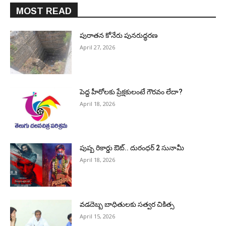
MOST READ
పురాత‌న కోనేరు పున‌రుద్ధ‌ర‌ణ
April 27, 2026
పెద్ద హీరోల‌కు ప్రేక్ష‌కులంటే గౌర‌వం లేదా?
April 18, 2026
పుష్ప రికార్డు ఔట్‌.. దురంధ‌ర్ 2 సునామీ
April 18, 2026
వడదెబ్బ బాధితులకు సత్వర చికిత్స
April 15, 2026