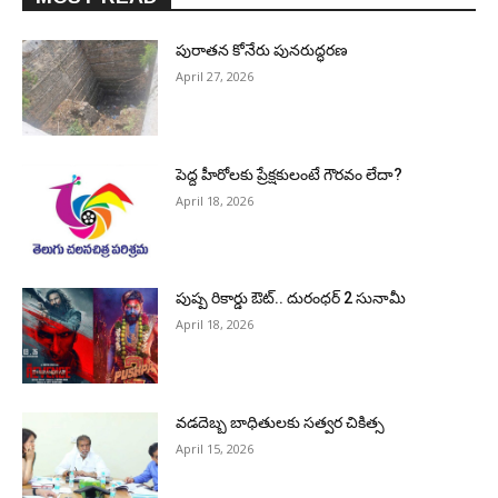
పురాత‌న కోనేరు పున‌రుద్ధ‌ర‌ణ
April 27, 2026
పెద్ద హీరోల‌కు ప్రేక్ష‌కులంటే గౌర‌వం లేదా?
April 18, 2026
పుష్ప రికార్డు ఔట్‌.. దురంధ‌ర్ 2 సునామీ
April 18, 2026
వడదెబ్బ బాధితులకు సత్వర చికిత్స
April 15, 2026